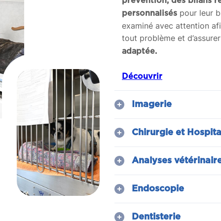
prévention, des bilans r
pour leur 
personnalisés
examiné avec attention af
tout problème et d’assure
adaptée.
Découvrir
Imagerie
Chirurgie et Hospita
Analyses vétérinair
Endoscopie
Dentisterie