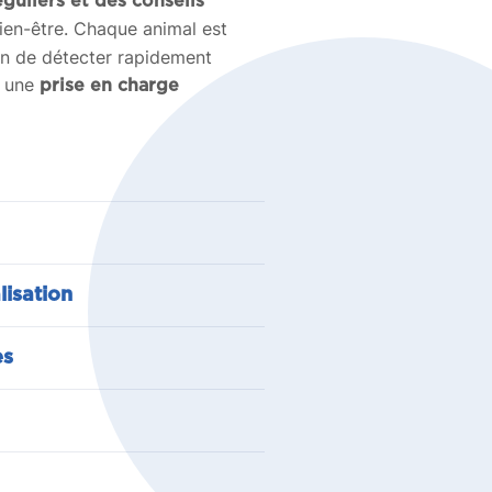
éguliers et des conseils
bien-être. Chaque animal est
in de détecter rapidement
r une
prise en charge
lisation
es