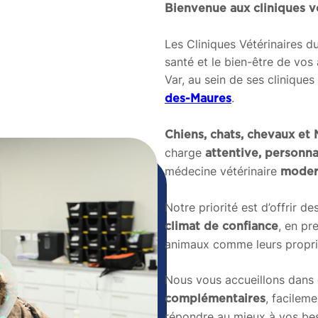
Bienvenue aux cliniques v
Les Cliniques Vétérinaires 
santé et le bien-être de vo
Var, au sein de ses clinique
.
des-Maures
Chiens, chats, chevaux e
charge
attentive, personn
médecine vétérinaire
modern
Notre priorité est d’offrir de
, en pr
climat de confiance
animaux comme leurs proprié
Nous vous accueillons dans
, facileme
complémentaires
répondre au mieux à vos bes