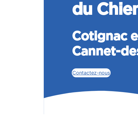
du Chie
Cotignac e
Cannet-de
Contactez-nous