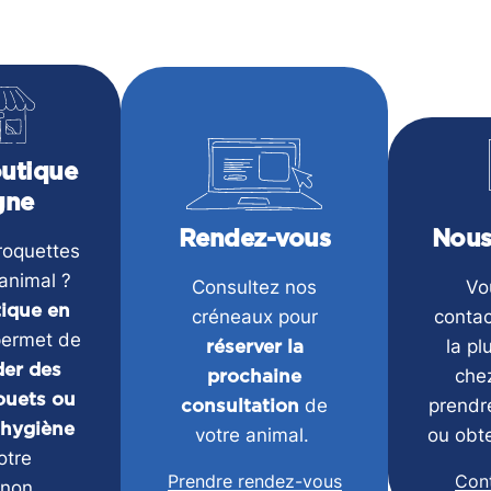
utique
gne
Nous
Rendez-vous
roquettes
animal ?
Vo
Consultez nos
ique en
contac
créneaux pour
permet de
la pl
réserver la
er des
che
prochaine
jouets ou
prendr
de
consultation
’hygiène
ou obte
votre animal.
otre
Con
Prendre rendez-vous
non.