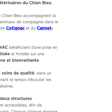
.
étérinaires du Chien Bleu
du Chien Bleu accompagnent la
s animaux de compagnie dans le
s de
et du
Cotignac
Cannet-
bénéficient d’une prise en
t NAC
et fondée sur une
alisée
.
e et bienveillante
s
, dans un
soins de qualité
enant le temps d’écouter les
taires.
deux structures
nt accessibles, afin de
oins. Chaque clinique dispose