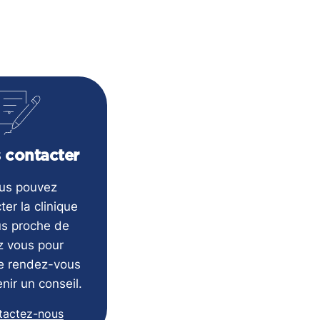
 contacter
us pouvez
ter la clinique
us proche de
z vous pour
e rendez-vous
nir un conseil.
tactez-nous