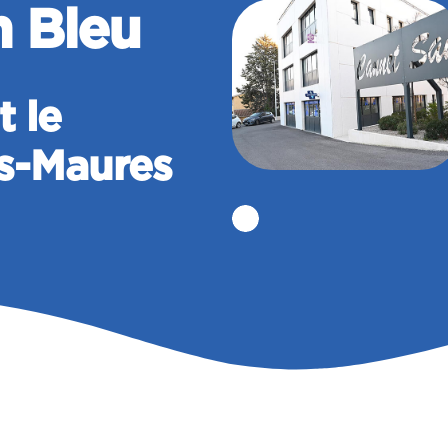
n Bleu
t le
s-Maures