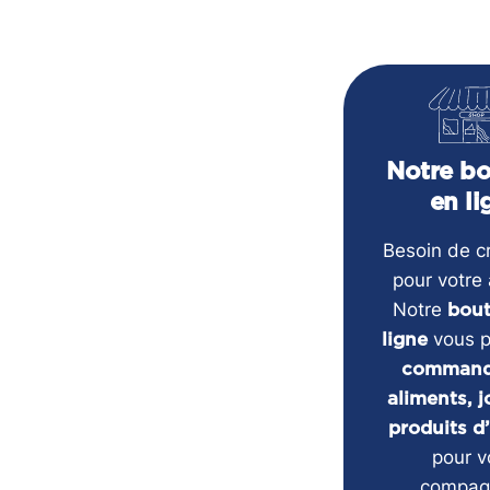
Notre bo
en li
Besoin de c
pour votre 
Notre
bout
vous 
ligne
command
aliments, 
produits d
pour v
compag